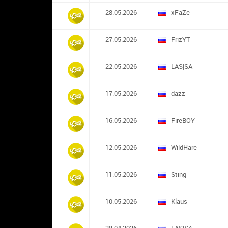
28.05.2026
xFaZe
27.05.2026
FrizYT
22.05.2026
LAS|SA
17.05.2026
dazz
16.05.2026
FireBOY
12.05.2026
WildHare
11.05.2026
Sting
10.05.2026
Klaus