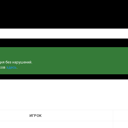
дня без нарушений.
чков
здесь
.
ИГРОК