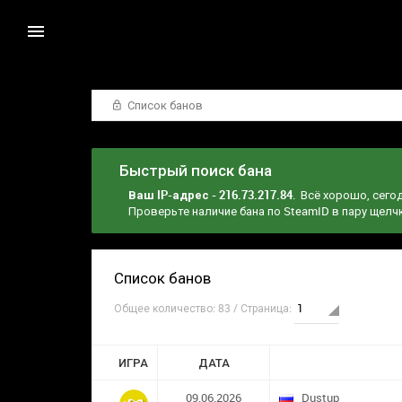
Список банов
Быстрый поиск бана
Ваш IP-адрес - 216.73.217.84
. Всё хорошо, сего
Проверьте наличие бана по SteamID в пару щел
Список банов
Общее количество: 83 / Страница:
ИГРА
ДАТА
09.06.2026
Dustup