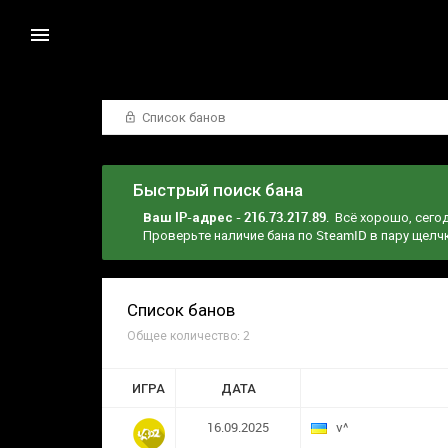
Список банов
Быстрый поиск бана
Ваш IP-адрес - 216.73.217.89
. Всё хорошо, сего
Проверьте наличие бана по SteamID в пару щел
Список банов
Общее количество: 2
ИГРА
ДАТА
16.09.2025
v^