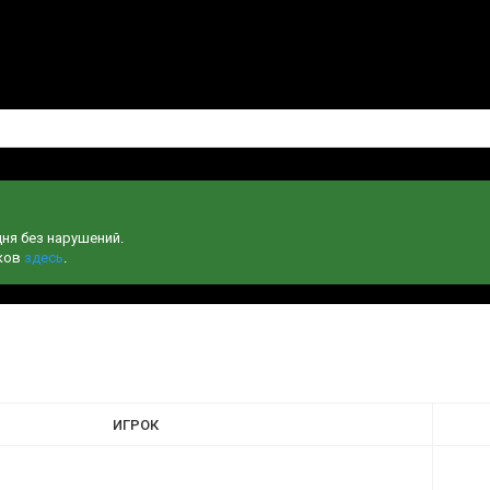
дня без нарушений.
чков
здесь
.
ИГРОК