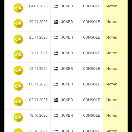
04.01.2026
JOKER
CONSOLE
Истек
29.11.2025
JOKER
CONSOLE
Истек
25.11.2025
JOKER
CONSOLE
Истек
21.11.2025
JOKER
CONSOLE
Истек
12.11.2025
JOKER
CONSOLE
Истек
06.11.2025
JOKER
CONSOLE
Истек
02.11.2025
JOKER
CONSOLE
Истек
19.10.2025
JOKER
CONSOLE
Истек
13.10.2025
JOKER
CONSOLE
Истек