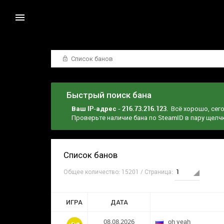
Список банов
Быстрый поиск бана
Ваш IP-адрес - 216.73.216.123
. Всё хорошо, сег
Проверьте наличие бана по SteamID в пару щел
Список банов
Общее количество: 15201 / Страница:
ИГРА
ДАТА
08.08.2026
oh yeah