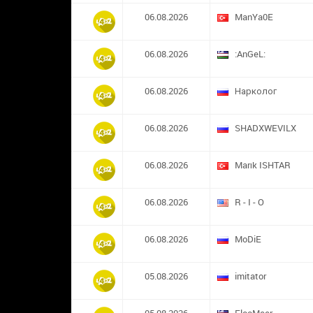
06.08.2026
ManYa0E
06.08.2026
:AnGeL:
06.08.2026
Нарколог
06.08.2026
SHADXWEVILX
06.08.2026
Marık ISHTAR
06.08.2026
R - I - O
06.08.2026
MoDiE
05.08.2026
imitator