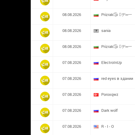
08.08.2026
Prizrak๏̯͡๏ ︻デ═一
08.08.2026
sania
08.08.2026
Prizrak๏̯͡๏ ︻デ═一
07.08.2026
ElectroInUp
07.08.2026
red eyes в здании
07.08.2026
​Poroxqwz
07.08.2026
Dark wolf
07.08.2026
R - I - O