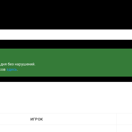
одня без нарушений.
чков
здесь
.
ИГРОК