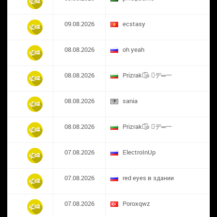
09.08.2026
ecstasy
08.08.2026
oh yeah
08.08.2026
Prizrak๏̯͡๏ ︻デ═一
08.08.2026
sania
08.08.2026
Prizrak๏̯͡๏ ︻デ═一
07.08.2026
ElectroInUp
07.08.2026
red eyes в здании
07.08.2026
​Poroxqwz