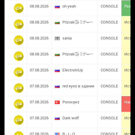
08.08.2026
oh yeah
CONSOLE
Разба
08.08.2026
Prizrak๏̯͡๏ ︻デ═一
CONSOLE
Исте
08.08.2026
sania
CONSOLE
Исте
08.08.2026
Prizrak๏̯͡๏ ︻デ═一
CONSOLE
Исте
07.08.2026
ElectroInUp
CONSOLE
Исте
07.08.2026
red eyes в здании
CONSOLE
Исте
07.08.2026
​Poroxqwz
CONSOLE
Навс
07.08.2026
Dark wolf
CONSOLE
Исте
07.08.2026
R - I - O
CONSOLE
Исте