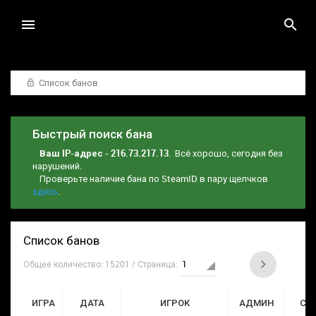
Список банов
Быстрый поиск бана
Ваш IP-адрес - 216.73.217.13
. Всё хорошо, сегодня без
нарушений.
Проверьте наличие бана по SteamID в пару щелчков
здесь
.
Список банов
Общее количество: 15201 / Страница:
ИГРА
ДАТА
ИГРОК
АДМИН
СР