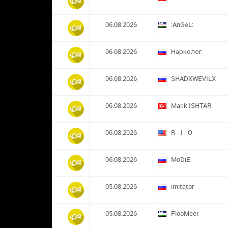
06.08.2026
:AnGeL:
06.08.2026
Нарколог
06.08.2026
SHADXWEVILX
06.08.2026
Marık ISHTAR
06.08.2026
R - I - O
06.08.2026
MoDiE
05.08.2026
imitator
05.08.2026
FlooMeer