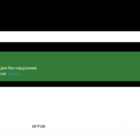
одня без нарушений.
чков
здесь
.
ИГРОК