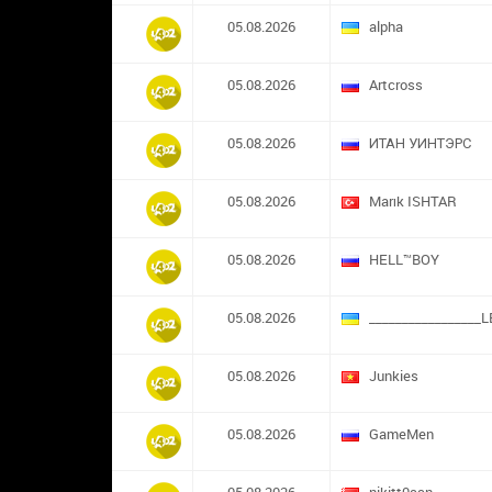
05.08.2026
alpha
05.08.2026
Artcross
05.08.2026
ИТАН УИНТЭРС
05.08.2026
Marık ISHTAR
05.08.2026
HELL™BOY
05.08.2026
_________________L
05.08.2026
Junkies
05.08.2026
GameMen