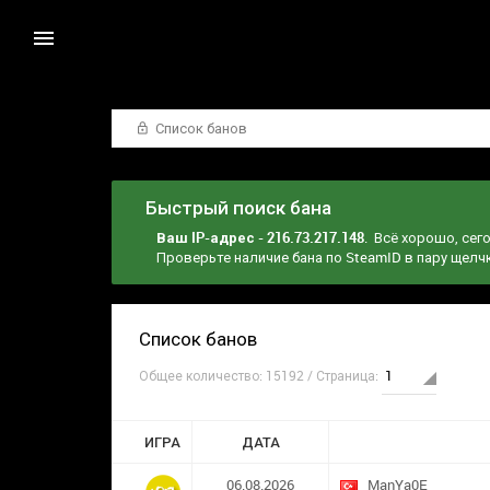
Список банов
Быстрый поиск бана
Ваш IP-адрес - 216.73.217.148
. Всё хорошо, сег
Проверьте наличие бана по SteamID в пару щел
Список банов
Общее количество: 15192 / Страница:
ИГРА
ДАТА
06.08.2026
ManYa0E