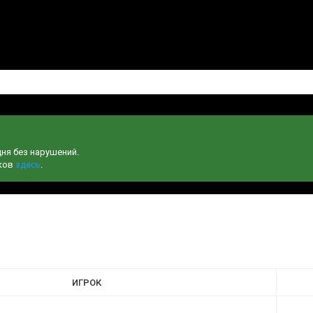
дня без нарушений.
чков
здесь
.
ИГРОК