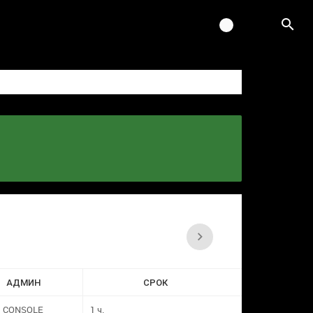
АДМИН
СРОК
CONSOLE
1 ч.