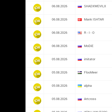
06.08.2026
SHADXWEVILX
06.08.2026
Marık ISHTAR
06.08.2026
R - I - O
06.08.2026
MoDiE
05.08.2026
imitator
05.08.2026
FlooMeer
05.08.2026
alpha
05.08.2026
Artcross