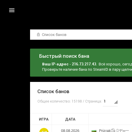
Список банов
Быстрый поиск бана
Ваш IP-адрес - 216.73.217.43
. Всё хорошо, сего
Проверьте наличие бана по SteamID в пару щел
Список банов
Общее количество: 15198 / Страница:
ИГРА
ДАТА
08.08.2026
Prizrak๏̯͡๏ ︻デ═一