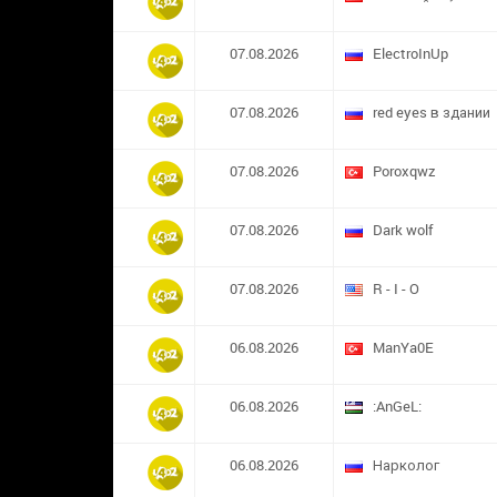
07.08.2026
ElectroInUp
07.08.2026
red eyes в здании
07.08.2026
​Poroxqwz
07.08.2026
Dark wolf
07.08.2026
R - I - O
06.08.2026
ManYa0E
06.08.2026
:AnGeL:
06.08.2026
Нарколог