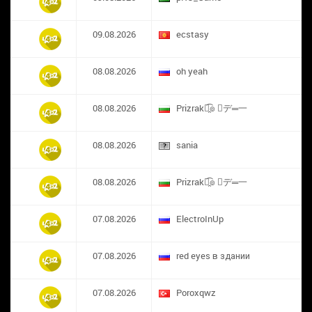
09.08.2026
ecstasy
08.08.2026
oh yeah
08.08.2026
Prizrak๏̯͡๏ ︻デ═一
08.08.2026
sania
08.08.2026
Prizrak๏̯͡๏ ︻デ═一
07.08.2026
ElectroInUp
07.08.2026
red eyes в здании
07.08.2026
​Poroxqwz