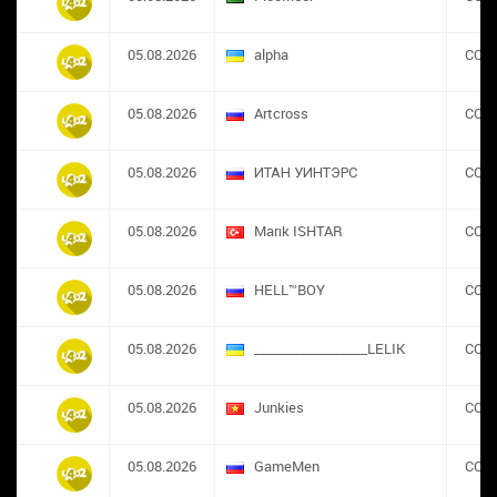
05.08.2026
alpha
CON
05.08.2026
Artcross
CON
05.08.2026
ИТАН УИНТЭРС
CON
05.08.2026
Marık ISHTAR
CON
05.08.2026
HELL™BOY
CON
05.08.2026
_________________LELIK
CON
05.08.2026
Junkies
CON
05.08.2026
GameMen
CON