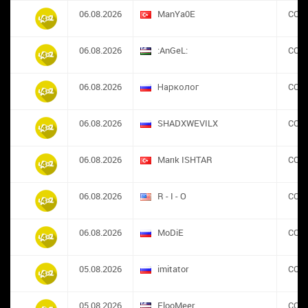
06.08.2026
ManYa0E
CON
06.08.2026
:AnGeL:
CON
06.08.2026
Нарколог
CON
06.08.2026
SHADXWEVILX
CON
06.08.2026
Marık ISHTAR
CON
06.08.2026
R - I - O
CON
06.08.2026
MoDiE
CON
05.08.2026
imitator
CON
05.08.2026
FlooMeer
CON