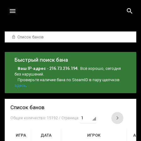
Список банов
Быстрый поиск бана
Ваш IP-адрес - 216.73.216.194
. Всё хорошо, сегодня
без нарушений.
Проверьте наличие бана по SteamID в пару щелчков
здесь
.
Список банов
Общее количество: 15192 / Страница:
ИГРА
ДАТА
ИГРОК
АД