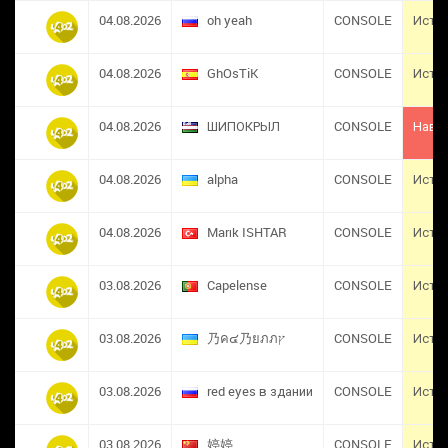
04.08.2026
oh yeah
CONSOLE
Исте
04.08.2026
GhOsTiK
CONSOLE
Исте
04.08.2026
ШИПОКРЫЛ
CONSOLE
Навс
04.08.2026
alpha
CONSOLE
Исте
04.08.2026
Marık ISHTAR
CONSOLE
Исте
03.08.2026
Capelense
CONSOLE
Исте
03.08.2026
乃ค๔乃ยภภץ
CONSOLE
Исте
03.08.2026
red eyes в здании
CONSOLE
Исте
03.08.2026
婷婷
CONSOLE
Исте