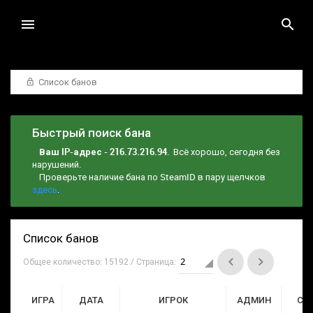
Список банов
Быстрый поиск бана
Ваш IP-адрес - 216.73.216.94
. Всё хорошо, сегодня без
нарушений.
Проверьте наличие бана по SteamID в пару щелчков
здесь
.
Список банов
Общее количество: 15192 / Страница:
ИГРА
ДАТА
ИГРОК
АДМИН
СР