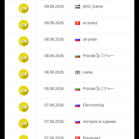
09.08.2026
pRO_Game
09.08.2026
ecstasy
08.08.2026
oh yeah
08.08.2026
Prizrak๏̯͡๏ ︻デ═一
08.08.2026
sania
08.08.2026
Prizrak๏̯͡๏ ︻デ═一
07.08.2026
ElectroInUp
07.08.2026
red eyes в здании
07.08.2026
​Poroxqwz