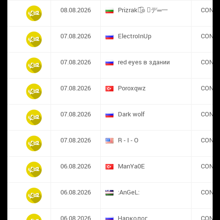
08.08.2026
Prizrak๏̯͡๏ ︻デ═一
CONS
07.08.2026
ElectroInUp
CONS
07.08.2026
red eyes в здании
CONS
07.08.2026
​Poroxqwz
CONS
07.08.2026
Dark wolf
CONS
07.08.2026
R - I - O
CONS
06.08.2026
ManYa0E
CONS
06.08.2026
:AnGeL:
CONS
06.08.2026
Нарколог
CONS