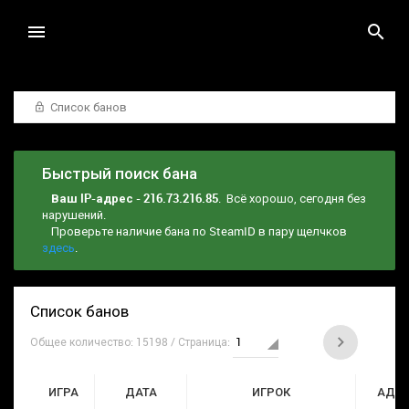
Список банов
Быстрый поиск бана
Ваш IP-адрес - 216.73.216.85
. Всё хорошо, сегодня без
нарушений.
Проверьте наличие бана по SteamID в пару щелчков
здесь
.
Список банов
Общее количество: 15198 / Страница:
ИГРА
ДАТА
ИГРОК
АДМ