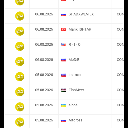
06.08.2026
SHADXWEVILX
CONS
06.08.2026
Marık ISHTAR
CONS
06.08.2026
R - I - O
CONS
06.08.2026
MoDiE
CONS
05.08.2026
imitator
CONS
05.08.2026
FlooMeer
CONS
05.08.2026
alpha
CONS
05.08.2026
Artcross
CONS