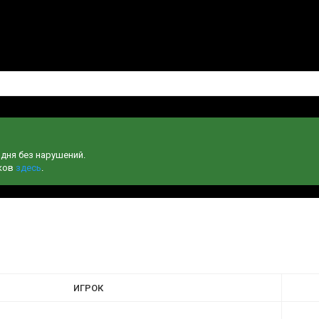
одня без нарушений.
чков
здесь
.
ИГРОК