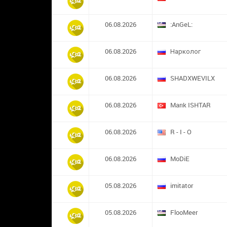
06.08.2026
:AnGeL:
06.08.2026
Нарколог
06.08.2026
SHADXWEVILX
06.08.2026
Marık ISHTAR
06.08.2026
R - I - O
06.08.2026
MoDiE
05.08.2026
imitator
05.08.2026
FlooMeer