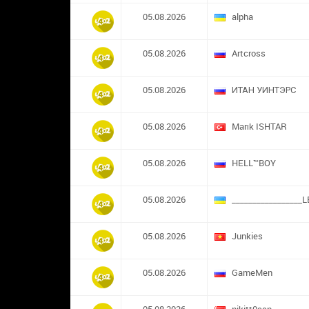
05.08.2026
alpha
05.08.2026
Artcross
05.08.2026
ИТАН УИНТЭРС
05.08.2026
Marık ISHTAR
05.08.2026
HELL™BOY
05.08.2026
_________________L
05.08.2026
Junkies
05.08.2026
GameMen