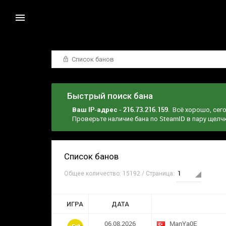
Список банов
Быстрый поиск бана
Ваш IP-адрес - 216.73.216.159
. Всё хорошо, сег
Проверьте наличие бана по SteamID в пару щел
Список банов
Общее количество: 15192 / Страница:
ИГРА
ДАТА
06.08.2026
ManYa0E