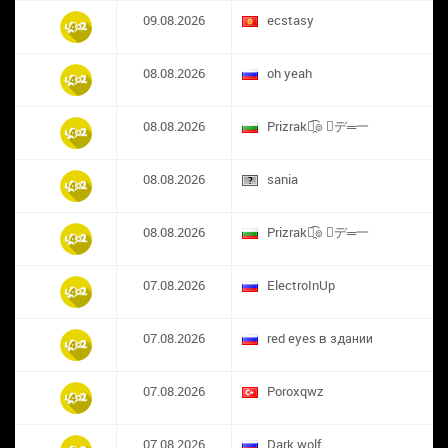
09.08.2026
ecstasy
08.08.2026
oh yeah
08.08.2026
Prizrak๏̯͡๏ ︻デ═一
08.08.2026
sania
08.08.2026
Prizrak๏̯͡๏ ︻デ═一
07.08.2026
ElectroInUp
07.08.2026
red eyes в здании
07.08.2026
​Poroxqwz
07.08.2026
Dark wolf