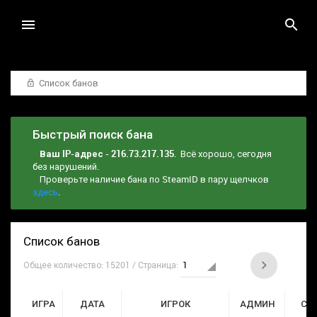
Список банов
Быстрый поиск бана
Ваш IP-адрес - 216.73.217.135
. Всё хорошо, сегодня
без нарушений.
Проверьте наличие бана по SteamID в пару щелчков
здесь
.
Список банов
Общее количество: 15201 / Страница:
ИГРА
ДАТА
ИГРОК
АДМИН
СР