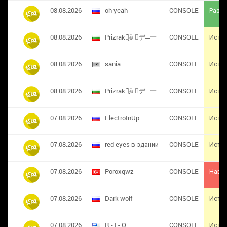
08.08.2026
oh yeah
CONSOLE
Разба
08.08.2026
Prizrak๏̯͡๏ ︻デ═一
CONSOLE
Исте
08.08.2026
sania
CONSOLE
Исте
08.08.2026
Prizrak๏̯͡๏ ︻デ═一
CONSOLE
Исте
07.08.2026
ElectroInUp
CONSOLE
Исте
07.08.2026
red eyes в здании
CONSOLE
Исте
07.08.2026
​Poroxqwz
CONSOLE
Навс
07.08.2026
Dark wolf
CONSOLE
Исте
07.08.2026
R - I - O
CONSOLE
Исте