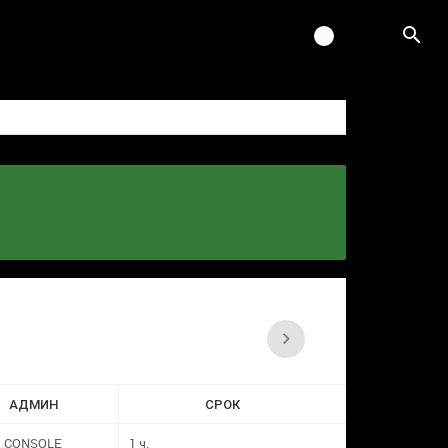
АДМИН
СРОК
CONSOLE
1 ч.