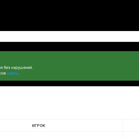
ня без нарушений.
чков
здесь
.
ИГРОК