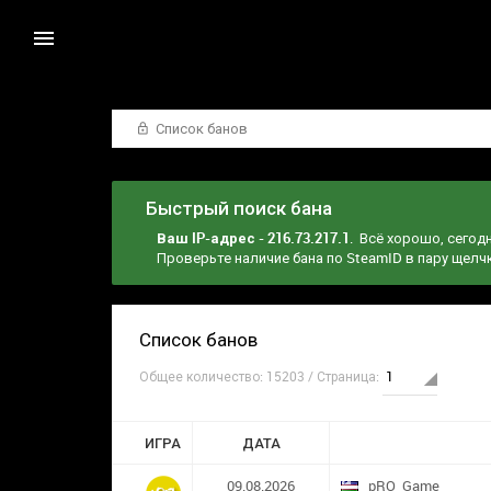
Список банов
Быстрый поиск бана
Ваш IP-адрес - 216.73.217.1
. Всё хорошо, сегод
Проверьте наличие бана по SteamID в пару щел
Список банов
Общее количество: 15203 / Страница:
ИГРА
ДАТА
09.08.2026
pRO_Game