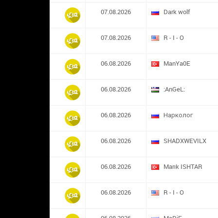
07.08.2026
Dark wolf
07.08.2026
R - I - O
06.08.2026
ManYa0E
06.08.2026
:AnGeL:
06.08.2026
Нарколог
06.08.2026
SHADXWEVILX
06.08.2026
Marık ISHTAR
06.08.2026
R - I - O