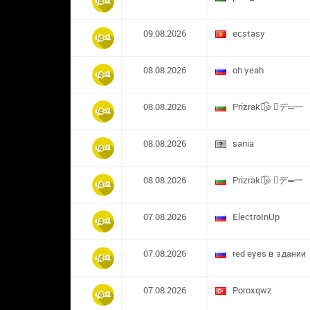
09.08.2026
ecstasy
08.08.2026
oh yeah
08.08.2026
Prizrak๏̯͡๏ ︻デ═一
08.08.2026
sania
08.08.2026
Prizrak๏̯͡๏ ︻デ═一
07.08.2026
ElectroInUp
07.08.2026
red eyes в здании
07.08.2026
​Poroxqwz