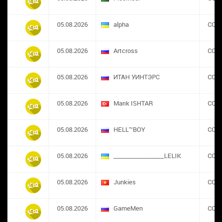
05.08.2026
alpha
CON
05.08.2026
Artcross
CON
05.08.2026
ИТАН УИНТЭРС
CON
05.08.2026
Marık ISHTAR
CON
05.08.2026
HELL™BOY
CON
05.08.2026
_________________LELIK
CON
05.08.2026
Junkies
CON
05.08.2026
GameMen
CON