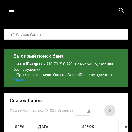
Список банов
Быстрый поиск бана
Ваш IP-адрес - 216.73.216.229
. Всё хорошо, сегодня
без нарушений.
Проверьте наличие бана по SteamID в пару щелчков
здесь
.
Список банов
Общее количество: 15192 / Страница:
ИГРА
ДАТА
ИГРОК
АД