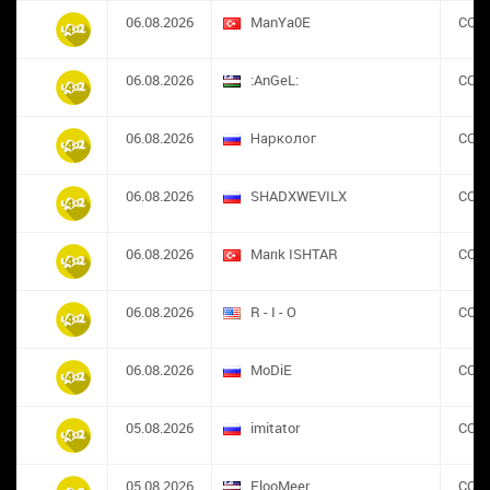
06.08.2026
ManYa0E
CON
06.08.2026
:AnGeL:
CON
06.08.2026
Нарколог
CON
06.08.2026
SHADXWEVILX
CON
06.08.2026
Marık ISHTAR
CON
06.08.2026
R - I - O
CON
06.08.2026
MoDiE
CON
05.08.2026
imitator
CON
05.08.2026
FlooMeer
CON