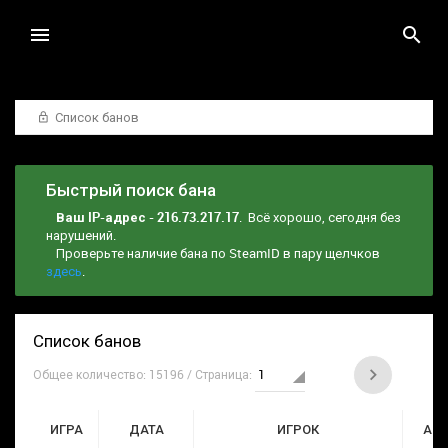
Список банов
Быстрый поиск бана
Ваш IP-адрес - 216.73.217.17
. Всё хорошо, сегодня без
нарушений.
Проверьте наличие бана по SteamID в пару щелчков
здесь
.
Список банов
Общее количество: 15196 / Страница:
ИГРА
ДАТА
ИГРОК
АД