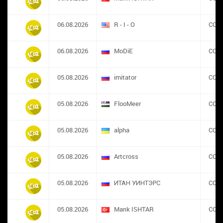
06.08.2026
R - I - O
CON
06.08.2026
MoDiE
CON
05.08.2026
imitator
CON
05.08.2026
FlooMeer
CON
05.08.2026
alpha
CON
05.08.2026
Artcross
CON
05.08.2026
ИТАН УИНТЭРС
CON
05.08.2026
Marık ISHTAR
CON