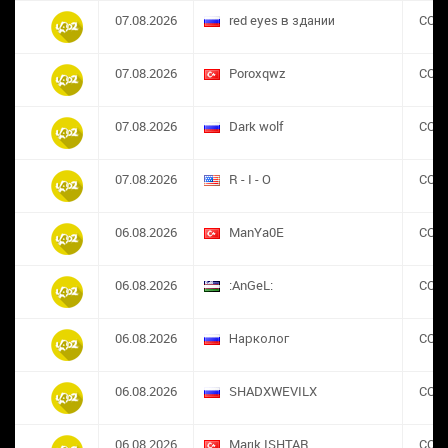
07.08.2026
red eyes в здании
CON
07.08.2026
​Poroxqwz
CON
07.08.2026
Dark wolf
CON
07.08.2026
R - I - O
CON
06.08.2026
ManYa0E
CON
06.08.2026
:AnGeL:
CON
06.08.2026
Нарколог
CON
06.08.2026
SHADXWEVILX
CON
06.08.2026
Marık ISHTAR
CON