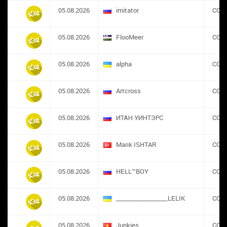
05.08.2026
imitator
CON
05.08.2026
FlooMeer
CON
05.08.2026
alpha
CON
05.08.2026
Artcross
CON
05.08.2026
ИТАН УИНТЭРС
CON
05.08.2026
Marık ISHTAR
CON
05.08.2026
HELL™BOY
CON
05.08.2026
_________________LELIK
CON
05.08.2026
Junkies
CON