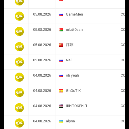
05.08.2026
GameMen
CON
05.08.2026
nikitt0ssn
CON
05.08.2026
婷婷
CON
05.08.2026
Nel
CON
04.08.2026
oh yeah
CON
04.08.2026
GhOsTiK
CON
04.08.2026
ШИПОКРЫЛ
CON
04.08.2026
alpha
CON