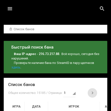
Список банов
Быстрый поиск бана
Ваш IP-адрес - 216.73.217.88
. Всё хорошо, сегодня без
нарушений.
Проверьте наличие бана по SteamID в пару щелчков
здесь
.
Список банов
Общее количество: 15185 / Страница:
ИГРА
ДАТА
ИГРОК
АД