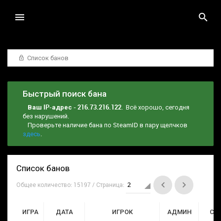
Список банов
Быстрый поиск бана
Ваш IP-адрес - 216.73.216.122
. Всё хорошо, сегодня
без нарушений.
Проверьте наличие бана по SteamID в пару щелчков
здесь
.
Список банов
Общее количество: 15197 / Страница:
ИГРА
ДАТА
ИГРОК
АДМИН
СР