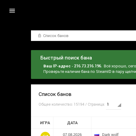
Список банов
Быстрый поиск бана
Ваш IP-адрес - 216.73.216.196
. Всё хорошо, сег
Проверьте наличие бана по SteamID в пару щел
Список банов
Общее количество: 15194 / Страница:
ИГРА
ДАТА
07.08.2026
Dark wolf