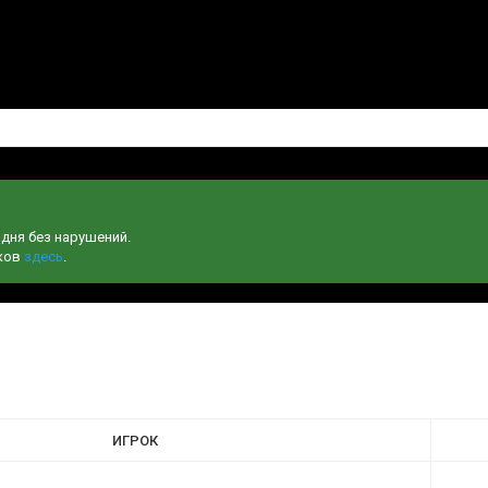
одня без нарушений.
чков
здесь
.
ИГРОК