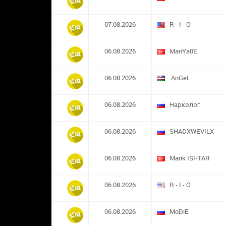
07.08.2026
R - I - O
06.08.2026
ManYa0E
06.08.2026
:AnGeL:
06.08.2026
Нарколог
06.08.2026
SHADXWEVILX
06.08.2026
Marık ISHTAR
06.08.2026
R - I - O
06.08.2026
MoDiE