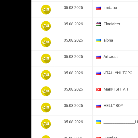
05.08.2026
imitator
05.08.2026
FlooMeer
05.08.2026
alpha
05.08.2026
Artcross
05.08.2026
ИТАН УИНТЭРС
05.08.2026
Marık ISHTAR
05.08.2026
HELL™BOY
05.08.2026
_________________L