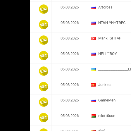
05.08.2026
Artcross
05.08.2026
ИТАН УИНТЭРС
05.08.2026
Marık ISHTAR
05.08.2026
HELL™BOY
05.08.2026
_________________L
05.08.2026
Junkies
05.08.2026
GameMen
05.08.2026
nikitt0ssn