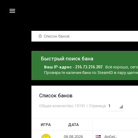
Список банов
Быстрый поиск бана
Ваш IP-адрес - 216.73.216.207
. Всё хорошо, сег
Проверьте наличие бана по SteamID в пару щел
Список банов
Общее количество: 15191 / Страница:
ИГРА
ДАТА
06.08.2026
:AnGeL: