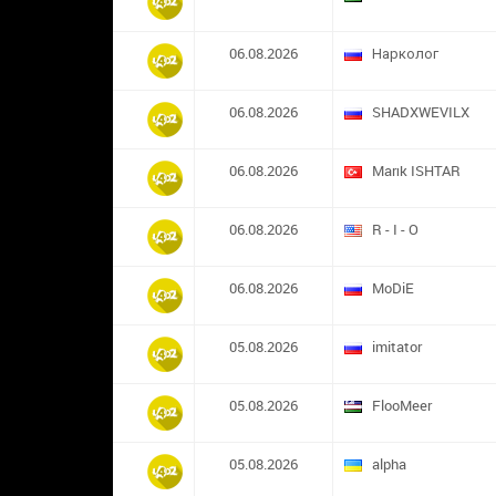
06.08.2026
Нарколог
06.08.2026
SHADXWEVILX
06.08.2026
Marık ISHTAR
06.08.2026
R - I - O
06.08.2026
MoDiE
05.08.2026
imitator
05.08.2026
FlooMeer
05.08.2026
alpha