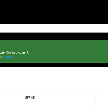
одня без нарушений.
чков
здесь
.
ИГРОК