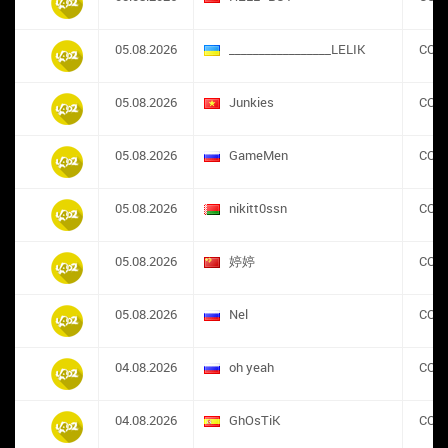
05.08.2026
_________________LELIK
CON
05.08.2026
Junkies
CON
05.08.2026
GameMen
CON
05.08.2026
nikitt0ssn
CON
05.08.2026
婷婷
CON
05.08.2026
Nel
CON
04.08.2026
oh yeah
CON
04.08.2026
GhOsTiK
CON