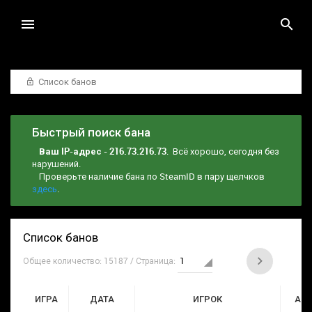
Список банов
Быстрый поиск бана
Ваш IP-адрес - 216.73.216.73
. Всё хорошо, сегодня без
нарушений.
Проверьте наличие бана по SteamID в пару щелчков
здесь
.
Список банов
Общее количество: 15187 / Страница:
ИГРА
ДАТА
ИГРОК
АД