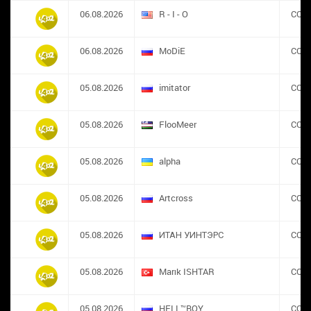
06.08.2026
R - I - O
CON
06.08.2026
MoDiE
CON
05.08.2026
imitator
CON
05.08.2026
FlooMeer
CON
05.08.2026
alpha
CON
05.08.2026
Artcross
CON
05.08.2026
ИТАН УИНТЭРС
CON
05.08.2026
Marık ISHTAR
CON
05.08.2026
HELL™BOY
CON