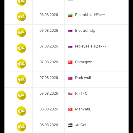
08.08.2026
Prizrak๏̯͡๏ ︻デ═一
07.08.2026
ElectroInUp
07.08.2026
red eyes в здании
07.08.2026
​Poroxqwz
07.08.2026
Dark wolf
07.08.2026
R - I - O
06.08.2026
ManYa0E
06.08.2026
:AnGeL: