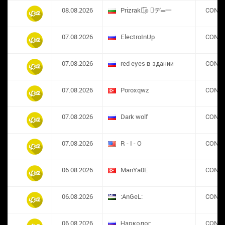
08.08.2026
Prizrak๏̯͡๏ ︻デ═一
CONS
07.08.2026
ElectroInUp
CONS
07.08.2026
red eyes в здании
CONS
07.08.2026
​Poroxqwz
CONS
07.08.2026
Dark wolf
CONS
07.08.2026
R - I - O
CONS
06.08.2026
ManYa0E
CONS
06.08.2026
:AnGeL:
CONS
06.08.2026
Нарколог
CONS