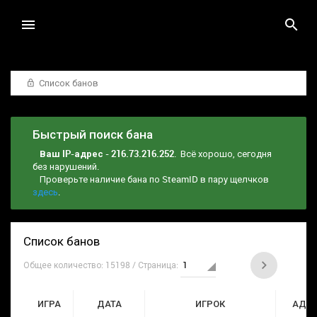
Список банов
Быстрый поиск бана
Ваш IP-адрес - 216.73.216.252
. Всё хорошо, сегодня
без нарушений.
Проверьте наличие бана по SteamID в пару щелчков
здесь
.
Список банов
Общее количество: 15198 / Страница:
ИГРА
ДАТА
ИГРОК
АДМ