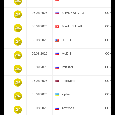
06.08.2026
SHADXWEVILX
CONS
06.08.2026
Marık ISHTAR
CONS
06.08.2026
R - I - O
CONS
06.08.2026
MoDiE
CONS
05.08.2026
imitator
CONS
05.08.2026
FlooMeer
CONS
05.08.2026
alpha
CONS
05.08.2026
Artcross
CONS