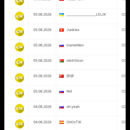
05.08.2026
_________________LELIK
CON
05.08.2026
Junkies
CON
05.08.2026
GameMen
CON
05.08.2026
nikitt0ssn
CON
05.08.2026
婷婷
CON
05.08.2026
Nel
CON
04.08.2026
oh yeah
CON
04.08.2026
GhOsTiK
CON