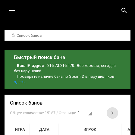
Список банов
Быстрый поиск бана
Ваш IP-адрес - 216.73.216.170
. Всё хорошо, сегодня
без нарушений.
Проверьте наличие бана по SteamID в пару щелчков
здесь
.
Список банов
Общее количество: 15187 / Страница:
ИГРА
ДАТА
ИГРОК
АД