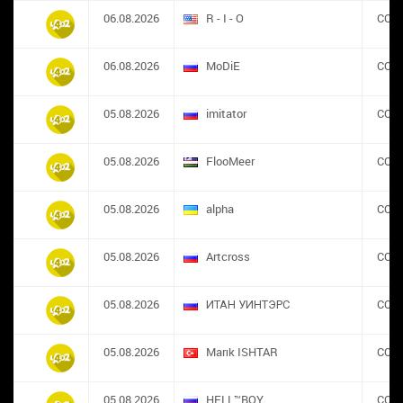
06.08.2026
R - I - O
CON
06.08.2026
MoDiE
CON
05.08.2026
imitator
CON
05.08.2026
FlooMeer
CON
05.08.2026
alpha
CON
05.08.2026
Artcross
CON
05.08.2026
ИТАН УИНТЭРС
CON
05.08.2026
Marık ISHTAR
CON
05.08.2026
HELL™BOY
CON