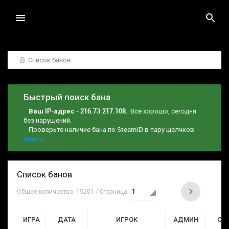
Список банов
Быстрый поиск бана
Ваш IP-адрес - 216.73.217.108
. Всё хорошо, сегодня
без нарушений.
Проверьте наличие бана по SteamID в пару щелчков
здесь
.
Список банов
Общее количество: 15201 / Страница:
ИГРА
ДАТА
ИГРОК
АДМИН
СР