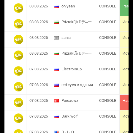
08.08.2026
oh yeah
CONSOLE
Разба
08.08.2026
Prizrak๏̯͡๏ ︻デ═一
CONSOLE
Исте
08.08.2026
sania
CONSOLE
Исте
08.08.2026
Prizrak๏̯͡๏ ︻デ═一
CONSOLE
Исте
07.08.2026
ElectroInUp
CONSOLE
Исте
07.08.2026
red eyes в здании
CONSOLE
Исте
07.08.2026
​Poroxqwz
CONSOLE
Навс
07.08.2026
Dark wolf
CONSOLE
Исте
07.08.2026
R - I - O
CONSOLE
Исте