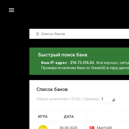
Список банов
Быстрый поиск бана
Ваш IP-адрес - 216.73.216.63
. Всё хорошо, сего
Проверьте наличие бана по SteamID в пару щел
Список банов
Общее количество: 15192 / Страница:
ИГРА
ДАТА
06.08.2026
ManYa0E