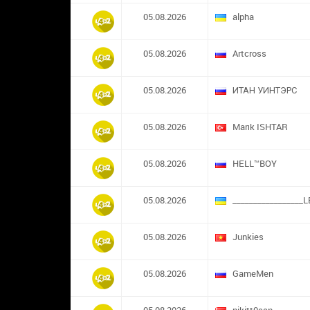
05.08.2026
alpha
05.08.2026
Artcross
05.08.2026
ИТАН УИНТЭРС
05.08.2026
Marık ISHTAR
05.08.2026
HELL™BOY
05.08.2026
_________________L
05.08.2026
Junkies
05.08.2026
GameMen