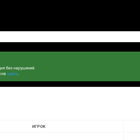
дня без нарушений.
чков
здесь
.
ИГРОК