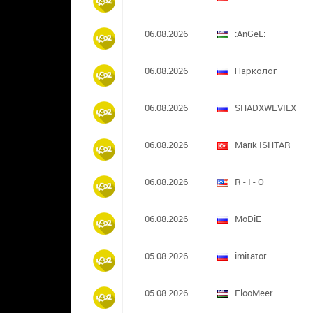
06.08.2026
:AnGeL:
06.08.2026
Нарколог
06.08.2026
SHADXWEVILX
06.08.2026
Marık ISHTAR
06.08.2026
R - I - O
06.08.2026
MoDiE
05.08.2026
imitator
05.08.2026
FlooMeer