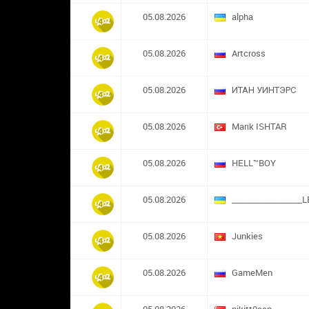
05.08.2026
alpha
05.08.2026
Artcross
05.08.2026
ИТАН УИНТЭРС
05.08.2026
Marık ISHTAR
05.08.2026
HELL™BOY
05.08.2026
_________________L
05.08.2026
Junkies
05.08.2026
GameMen