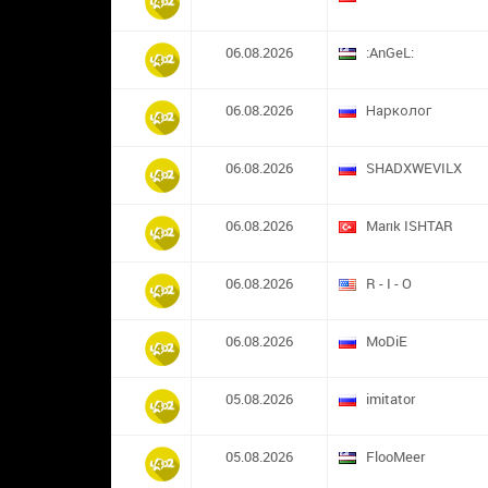
06.08.2026
:AnGeL:
06.08.2026
Нарколог
06.08.2026
SHADXWEVILX
06.08.2026
Marık ISHTAR
06.08.2026
R - I - O
06.08.2026
MoDiE
05.08.2026
imitator
05.08.2026
FlooMeer