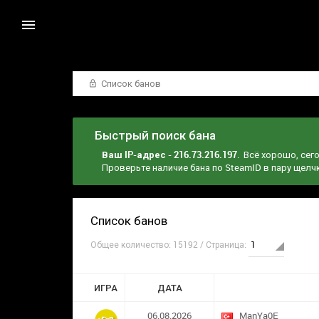
Список банов
Быстрый поиск бана
Ваш IP-адрес - 216.73.216.197
. Всё хорошо, сег
Проверьте наличие бана по SteamID в пару щел
Список банов
Общее количество: 15192 / Страница:
ИГРА
ДАТА
06.08.2026
ManYa0E