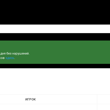
одня без нарушений.
чков
здесь
.
ИГРОК