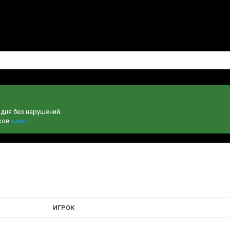
одня без нарушений.
чков
здесь
.
ИГРОК