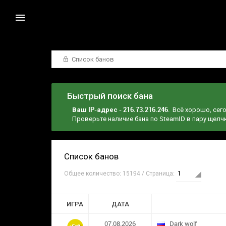
Список банов
Быстрый поиск бана
Ваш IP-адрес - 216.73.216.246
. Всё хорошо, сег
Проверьте наличие бана по SteamID в пару щел
Список банов
Общее количество: 15194 / Страница:
ИГРА
ДАТА
07.08.2026
Dark wolf