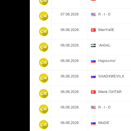
07.08.2026
R - I - O
06.08.2026
ManYa0E
06.08.2026
:AnGeL:
06.08.2026
Нарколог
06.08.2026
SHADXWEVILX
06.08.2026
Marık ISHTAR
06.08.2026
R - I - O
06.08.2026
MoDiE