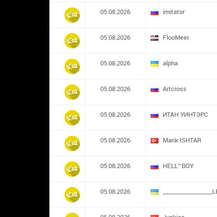
05.08.2026
imitator
05.08.2026
FlooMeer
05.08.2026
alpha
05.08.2026
Artcross
05.08.2026
ИТАН УИНТЭРС
05.08.2026
Marık ISHTAR
05.08.2026
HELL™BOY
05.08.2026
_________________L