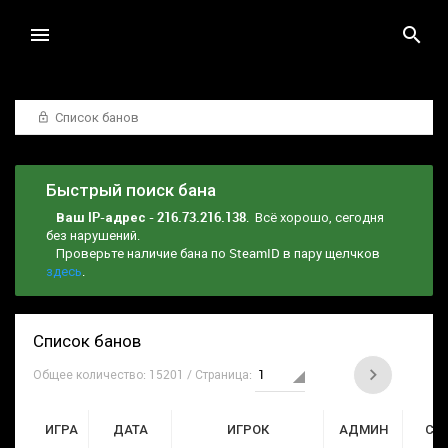
Список банов
Быстрый поиск бана
Ваш IP-адрес - 216.73.216.138
. Всё хорошо, сегодня
без нарушений.
Проверьте наличие бана по SteamID в пару щелчков
здесь
.
Список банов
Общее количество: 15201 / Страница:
ИГРА
ДАТА
ИГРОК
АДМИН
СР