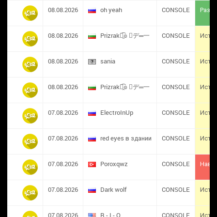
08.08.2026
oh yeah
CONSOLE
Разба
08.08.2026
Prizrak๏̯͡๏ ︻デ═一
CONSOLE
Исте
08.08.2026
sania
CONSOLE
Исте
08.08.2026
Prizrak๏̯͡๏ ︻デ═一
CONSOLE
Исте
07.08.2026
ElectroInUp
CONSOLE
Исте
07.08.2026
red eyes в здании
CONSOLE
Исте
07.08.2026
​Poroxqwz
CONSOLE
Навс
07.08.2026
Dark wolf
CONSOLE
Исте
07.08.2026
R - I - O
CONSOLE
Исте