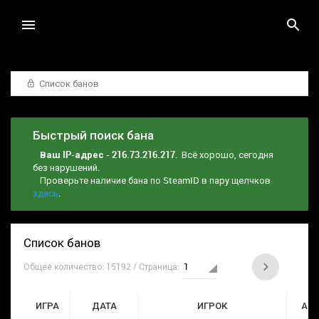
Список банов
Быстрый поиск бана
Ваш IP-адрес - 216.73.216.217
. Всё хорошо, сегодня
без нарушений.
Проверьте наличие бана по SteamID в пару щелчков
здесь
.
Список банов
Общее количество: 15192 / Страница:
ИГРА
ДАТА
ИГРОК
АД