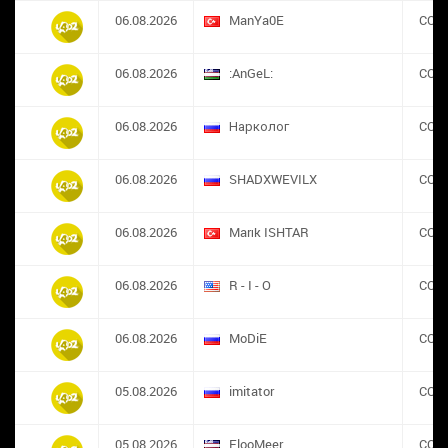
06.08.2026
ManYa0E
CON
06.08.2026
:AnGeL:
CON
06.08.2026
Нарколог
CON
06.08.2026
SHADXWEVILX
CON
06.08.2026
Marık ISHTAR
CON
06.08.2026
R - I - O
CON
06.08.2026
MoDiE
CON
05.08.2026
imitator
CON
05.08.2026
FlooMeer
CON