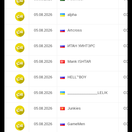
05.08.2026
alpha
CON
05.08.2026
Artcross
CON
05.08.2026
ИТАН УИНТЭРС
CON
05.08.2026
Marık ISHTAR
CON
05.08.2026
HELL™BOY
CON
05.08.2026
_________________LELIK
CON
05.08.2026
Junkies
CON
05.08.2026
GameMen
CON