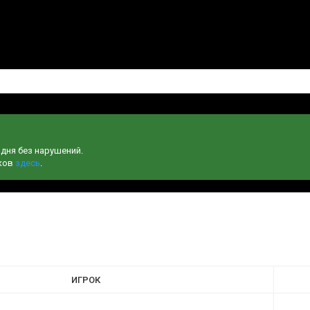
одня без нарушений.
чков
здесь
.
ИГРОК