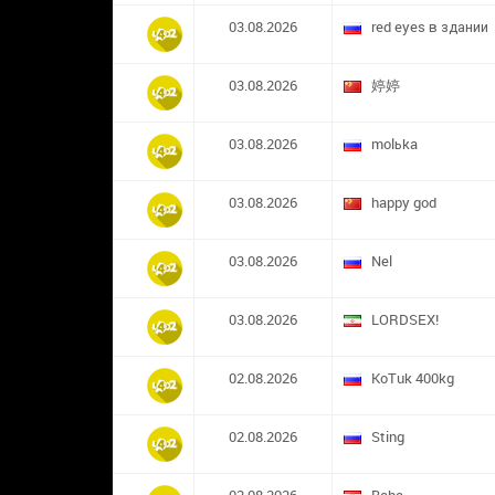
03.08.2026
red eyes в здании
03.08.2026
婷婷
03.08.2026
molьka
03.08.2026
happy god
03.08.2026
Nel
03.08.2026
LORDSEX!
02.08.2026
KoTuk 400kg
02.08.2026
Sting