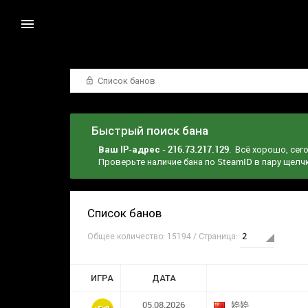
Список банов
Быстрый поиск бана
Ваш IP-адрес - 216.73.217.129
. Всё хорошо, сег
Проверьте наличие бана по SteamID в пару щел
Список банов
Общее количество: 15194 / Страница:
ИГРА
ДАТА
05.08.2026
婷婷