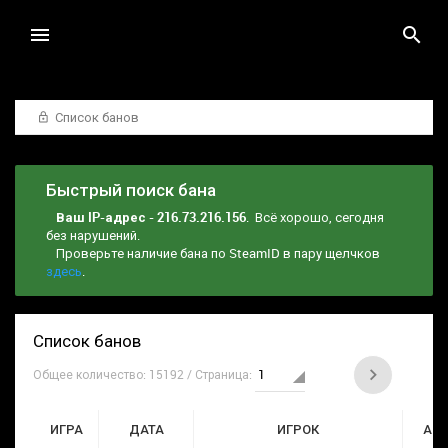
Список банов
Быстрый поиск бана
Ваш IP-адрес - 216.73.216.156
. Всё хорошо, сегодня
без нарушений.
Проверьте наличие бана по SteamID в пару щелчков
здесь
.
Список банов
Общее количество: 15192 / Страница:
ИГРА
ДАТА
ИГРОК
АД