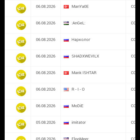
06.08.2026
ManYa0E
CON
06.08.2026
:AnGeL:
CON
06.08.2026
Нарколог
CON
06.08.2026
SHADXWEVILX
CON
06.08.2026
Marık ISHTAR
CON
06.08.2026
R - I - O
CON
06.08.2026
MoDiE
CON
05.08.2026
imitator
CON
05.08.2026
FlooMeer
CON