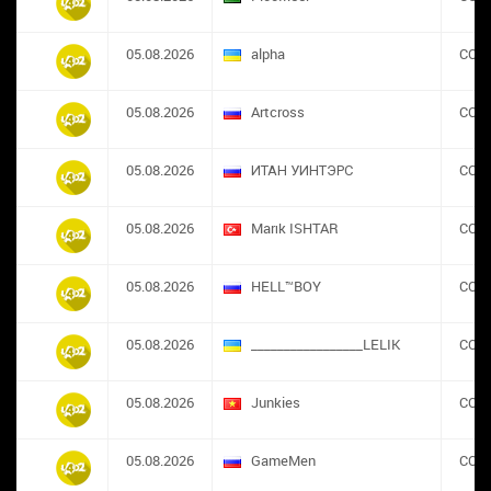
05.08.2026
alpha
CON
05.08.2026
Artcross
CON
05.08.2026
ИТАН УИНТЭРС
CON
05.08.2026
Marık ISHTAR
CON
05.08.2026
HELL™BOY
CON
05.08.2026
_________________LELIK
CON
05.08.2026
Junkies
CON
05.08.2026
GameMen
CON