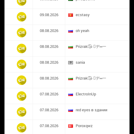
09.08.2026
ecstasy
08.08.2026
oh yeah
08.08.2026
Prizrak๏̯͡๏ ︻デ═一
08.08.2026
sania
08.08.2026
Prizrak๏̯͡๏ ︻デ═一
07.08.2026
ElectroInUp
07.08.2026
red eyes в здании
07.08.2026
​Poroxqwz