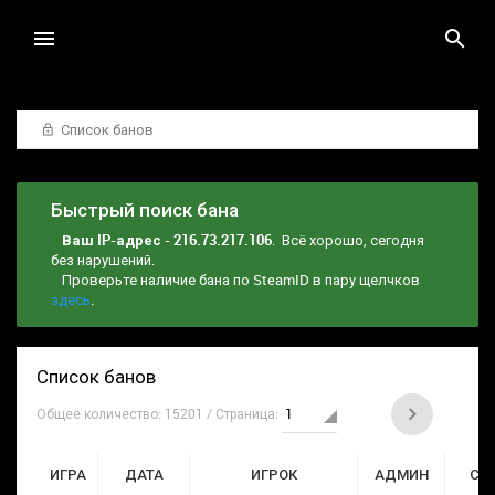
Список банов
Быстрый поиск бана
Ваш IP-адрес - 216.73.217.106
. Всё хорошо, сегодня
без нарушений.
Проверьте наличие бана по SteamID в пару щелчков
здесь
.
Список банов
Общее количество: 15201 / Страница:
ИГРА
ДАТА
ИГРОК
АДМИН
СР