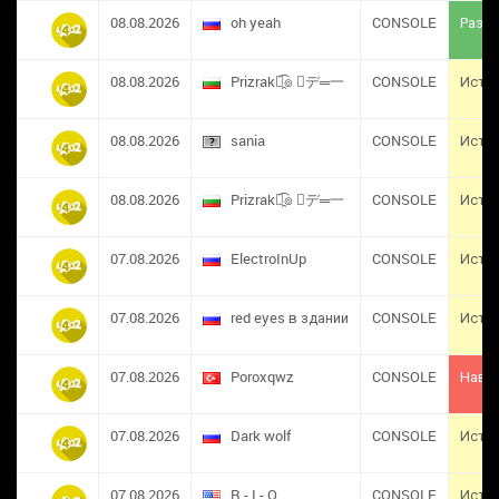
08.08.2026
oh yeah
CONSOLE
Разба
08.08.2026
Prizrak๏̯͡๏ ︻デ═一
CONSOLE
Исте
08.08.2026
sania
CONSOLE
Исте
08.08.2026
Prizrak๏̯͡๏ ︻デ═一
CONSOLE
Исте
07.08.2026
ElectroInUp
CONSOLE
Исте
07.08.2026
red eyes в здании
CONSOLE
Исте
07.08.2026
​Poroxqwz
CONSOLE
Навс
07.08.2026
Dark wolf
CONSOLE
Исте
07.08.2026
R - I - O
CONSOLE
Исте