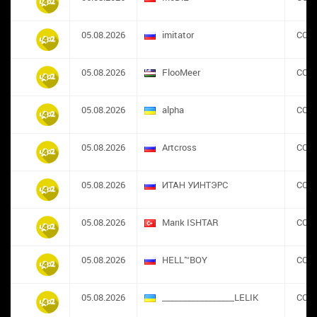
05.08.2026
imitator
CON
05.08.2026
FlooMeer
CON
05.08.2026
alpha
CON
05.08.2026
Artcross
CON
05.08.2026
ИТАН УИНТЭРС
CON
05.08.2026
Marık ISHTAR
CON
05.08.2026
HELL™BOY
CON
05.08.2026
_________________LELIK
CON