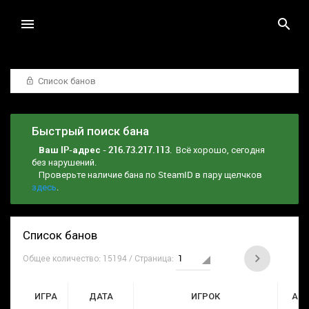
Список банов
Быстрый поиск бана
Ваш IP-адрес - 216.73.217.113
. Всё хорошо, сегодня
без нарушений.
Проверьте наличие бана по SteamID в пару щелчков
здесь
.
Список банов
Общее количество: 15194 / Страница:
ИГРА
ДАТА
ИГРОК
АД