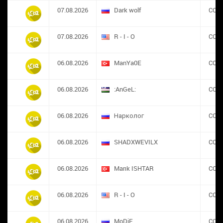
07.08.2026
Dark wolf
CON
07.08.2026
R - I - O
CON
06.08.2026
ManYa0E
CON
06.08.2026
:AnGeL:
CON
06.08.2026
Нарколог
CON
06.08.2026
SHADXWEVILX
CON
06.08.2026
Marık ISHTAR
CON
06.08.2026
R - I - O
CON
06.08.2026
MoDiE
CON